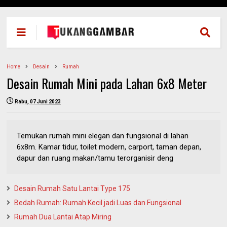
`
Home
Desain
Rumah
Desain Rumah Mini pada Lahan 6x8 Meter
Rabu, 07 Juni 2023
Temukan rumah mini elegan dan fungsional di lahan
6x8m. Kamar tidur, toilet modern, carport, taman depan,
dapur dan ruang makan/tamu terorganisir deng
Desain Rumah Satu Lantai Type 175
Bedah Rumah: Rumah Kecil jadi Luas dan Fungsional
Rumah Dua Lantai Atap Miring