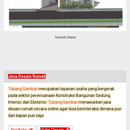
Tampak Depan
Jasa Desain Rumah
Tukang Gambar
merupakan layanan usaha yang bergerak
pada sektor perencanaan Konstruksi Bangunan Gedung,
Interior, dan Eksterior.
Tukang Gambar
menawarkan jasa
desain rumah secara online agar bisa berinteraksi dimana pun
dan kapan pun saja.
Portfolio
Order Desain