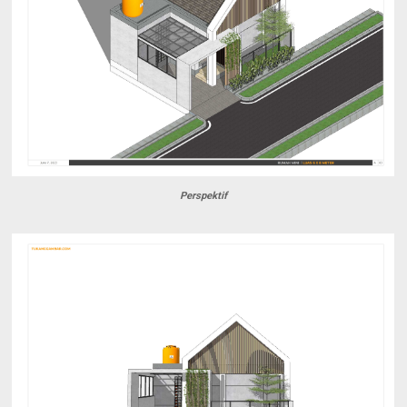
Perspektif