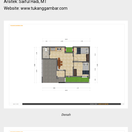
Arsitek: Saiful Hadi, MT
Website: www.tukanggambar.com
Denah