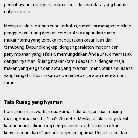
pencahayaan alami yang cukup dan sirkulasi udara yang baik di
dalam rumah.
Meskipun ukuran lahan yang terbatas, rumah ini mengoptimalkan
penggunaan ruang dengan cerdas. Area dapur dan ruang
makan/tamu yang terbuka menciptakan kesan luas dan
terhubung. Dapur dilengkapi dengan peralatan modern dan
penyimpanan yang efisien, memungkinkan Anda untuk memasak
dengan nyaman. Ruang makan/tamu dapat diisi dengan meja
makan yang elegan dan sofa yang nyaman, menciptakan suasana
yang hangat untuk makan bersama keluarga atau menyambut
tamu.
Tata Ruang yang Nyaman
Rumah ini menawarkan dua kamar tidur dengan luas masing-
masing kamar sekitar 2.5x2.75 meter. Meskipun ukurannya kecil,
kamar tidur ini dirancang dengan cerdas untuk memastikan
kenyamanan dan efisiensi ruang yang optimal. Pintu lemari dan